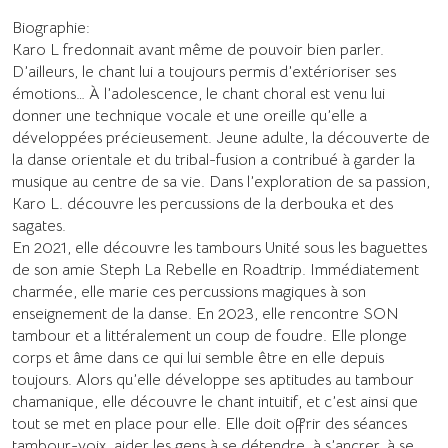
Biographie:
Karo L fredonnait avant même de pouvoir bien parler.
D’ailleurs, le chant lui a toujours permis d’extérioriser ses
émotions… À l’adolescence, le chant choral est venu lui
donner une technique vocale et une oreille qu’elle a
développées précieusement. Jeune adulte, la découverte de
la danse orientale et du tribal-fusion a contribué à garder la
musique au centre de sa vie. Dans l’exploration de sa passion,
Karo L. découvre les percussions de la derbouka et des
sagates.
En 2021, elle découvre les tambours Unité sous les baguettes
de son amie Steph La Rebelle en Roadtrip. Immédiatement
charmée, elle marie ces percussions magiques à son
enseignement de la danse. En 2023, elle rencontre SON
tambour et a littéralement un coup de foudre. Elle plonge
corps et âme dans ce qui lui semble être en elle depuis
toujours. Alors qu’elle développe ses aptitudes au tambour
chamanique, elle découvre le chant intuitif, et c’est ainsi que
tout se met en place pour elle. Elle doit offrir des séances
tambour-voix, aider les gens à se détendre, à s’ancrer, à se